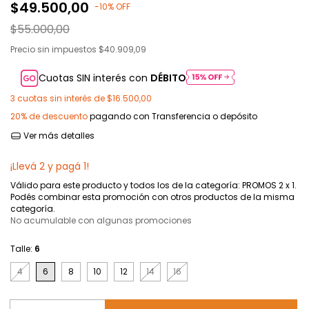
$49.500,00
-
10
%
OFF
$55.000,00
Precio sin impuestos
$40.909,09
Cuotas SIN interés con
DÉBITO
3
cuotas sin interés de
$16.500,00
20% de descuento
pagando con Transferencia o depósito
Ver más detalles
¡Llevá 2 y pagá 1!
Válido para este producto y todos los de la categoría: PROMOS 2 x 1.
Podés combinar esta promoción con otros productos de la misma
categoría.
No acumulable con algunas promociones
Talle:
6
4
6
8
10
12
14
16