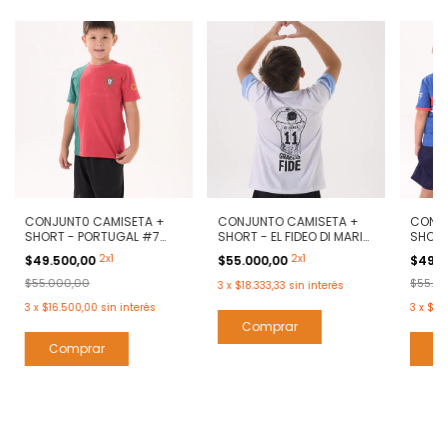
CONJUNT0 CAMISETA +
CONJUNTO CAMISETA +
CONJU
SHORT - PORTUGAL #7
SHORT - EL FIDEO DI MARIA
SHORT
RONALDO
# 11
#10
2x1
2x1
$49.500,00
$55.000,00
$49.5
$55.000,00
$55.0
3
x
$18.333,33
sin interés
3
x
$16.500,00
sin interés
3
x
$16
Comprar
Comprar
C