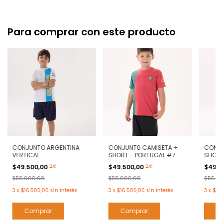
Para comprar con este producto
CONJUNTO ARGENTINA
CONJUNT0 CAMISETA +
CONJU
VERTICAL
SHORT - PORTUGAL #7
SHORT
RONALDO
#10 -
2x1
2x1
$49.500,00
$49.500,00
$49.5
$55.000,00
$55.000,00
$55.0
3
x
$16.500,00
sin interés
3
x
$16.500,00
sin interés
3
x
$16
Comprar
Comprar
C