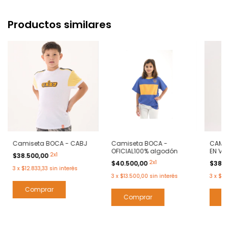
Productos similares
Camiseta BOCA - CABJ
Camiseta BOCA -
CAMIS
OFICIAL100% algodón
EN V 
2x1
$38.500,00
BORD
2x1
$40.500,00
$38.5
3
x
$12.833,33
sin interés
3
x
$13.500,00
sin interés
3
x
$12.
Comprar
Comprar
C